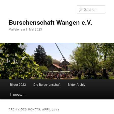
Zum
Zum
primären
sekundären
Such
Inhalt
Inhalt
springen
springen
Burschenschaft Wangen e.V.
Maifeier am 1. Mai 2023
Hauptmenü
Bilder 2023
Die Burschenschaft
Bilder Archiv
Impressum
ARCHIV DES MONATS:
APRIL 2018