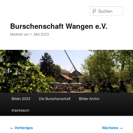
Zum
primären
Such
Inhalt
springen
Burschenschaft Wangen e.V.
Maifeier am 1. Mai 2023
Hauptmenü
Bilder 2023
Die Burschenschaft
Bilder Archiv
Impressum
Bilder-
← Vorheriges
Nächstes →