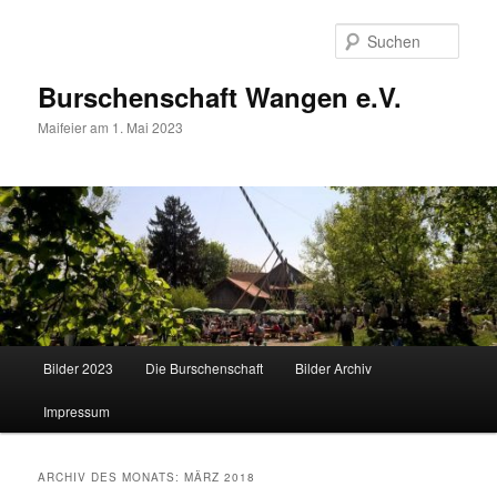
Zum
Zum
primären
sekundären
Such
Inhalt
Inhalt
springen
springen
Burschenschaft Wangen e.V.
Maifeier am 1. Mai 2023
Hauptmenü
Bilder 2023
Die Burschenschaft
Bilder Archiv
Impressum
ARCHIV DES MONATS:
MÄRZ 2018