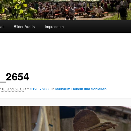
aft
Bilder Archiv
Impressum
_2654
t
10. April 2018
am
3120 × 2080
in
Maibaum Hobeln und Schleifen