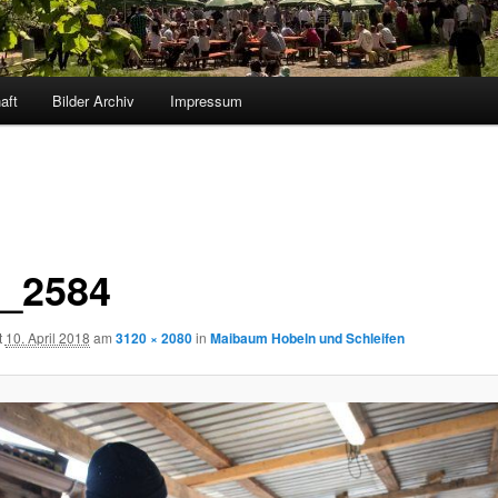
aft
Bilder Archiv
Impressum
_2584
t
10. April 2018
am
3120 × 2080
in
Maibaum Hobeln und Schleifen