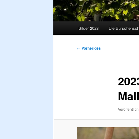
Hauptmenü
Bilder 2023
Die Burschensch
Bilder-
← Vorheriges
Navigation
202
Mai
Veröffentlich