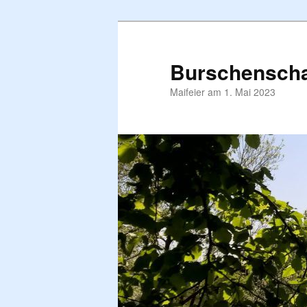
Zum
primären
Inhalt
Burschenscha
springen
Maifeier am 1. Mai 2023