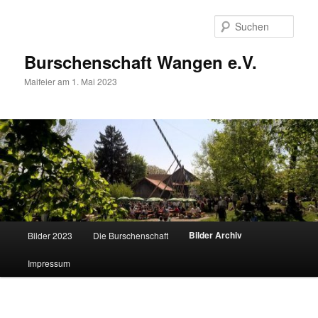
Zum
primären
Such
Inhalt
springen
Burschenschaft Wangen e.V.
Maifeier am 1. Mai 2023
Hauptmenü
Bilder Archiv
Bilder 2023
Die Burschenschaft
Impressum