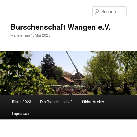
Zum
primären
Such
Inhalt
springen
Burschenschaft Wangen e.V.
Maifeier am 1. Mai 2023
Hauptmenü
Bilder Archiv
Bilder 2023
Die Burschenschaft
Impressum