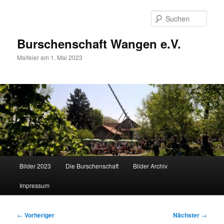
Zum
primären
Such
Inhalt
springen
Burschenschaft Wangen e.V.
Maifeier am 1. Mai 2023
Hauptmenü
Bilder 2023
Die Burschenschaft
Bilder Archiv
Impressum
Beitragsnavigation
←
Vorheriger
Nächster
→