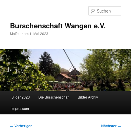
Zum
primären
Such
Inhalt
springen
Burschenschaft Wangen e.V.
Maifeier am 1. Mai 2023
Hauptmenü
Bilder 2023
Die Burschenschaft
Bilder Archiv
Impressum
Beitragsnavigation
←
Vorheriger
Nächster
→