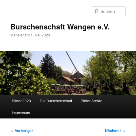
Zum
primären
Such
Inhalt
springen
Burschenschaft Wangen e.V.
Maifeier am 1. Mai 2023
Hauptmenü
Bilder 2023
Die Burschenschaft
Bilder Archiv
Impressum
Beitragsnavigation
←
Vorheriger
Nächster
→