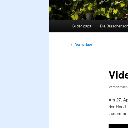
Hauptmenü
Bilder 2023
Die Burschensch
Beitragsnavigation
←
Vorheriger
Vid
Veröffentlic
Am 27. Apr
der Hand“ 
zusammen