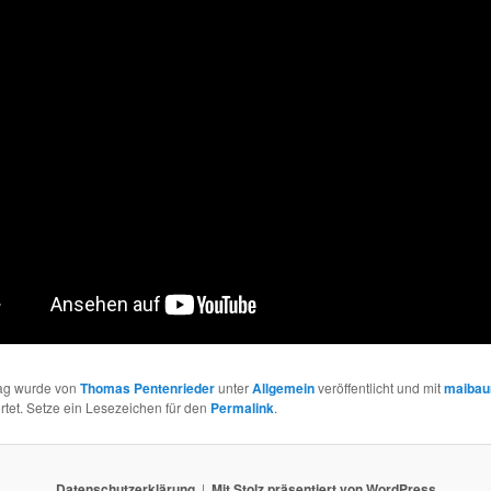
rag wurde von
Thomas Pentenrieder
unter
Allgemein
veröffentlicht und mit
maiba
tet. Setze ein Lesezeichen für den
Permalink
.
Datenschutzerklärung
Mit Stolz präsentiert von WordPress