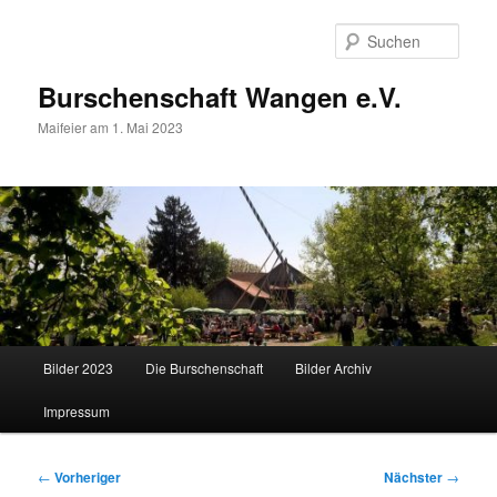
Zum
primären
Such
Inhalt
springen
Burschenschaft Wangen e.V.
Maifeier am 1. Mai 2023
Hauptmenü
Bilder 2023
Die Burschenschaft
Bilder Archiv
Impressum
Beitragsnavigation
←
Vorheriger
Nächster
→