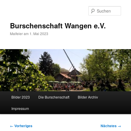
Zum
primären
Such
Inhalt
springen
Burschenschaft Wangen e.V.
Maifeier am 1. Mai 2023
Hauptmenü
Bilder 2023
Die Burschenschaft
Bilder Archiv
Impressum
Bilder-
← Vorheriges
Nächstes →