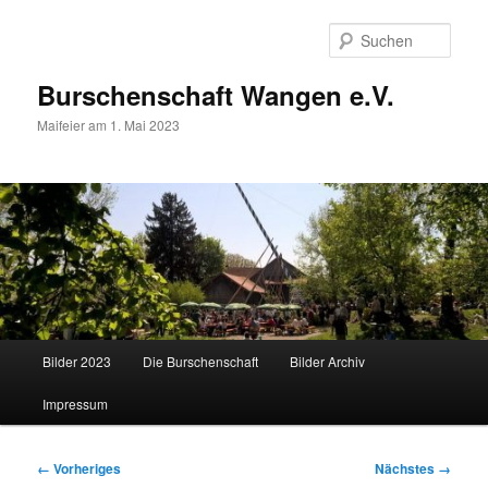
Zum
primären
Such
Inhalt
springen
Burschenschaft Wangen e.V.
Maifeier am 1. Mai 2023
Hauptmenü
Bilder 2023
Die Burschenschaft
Bilder Archiv
Impressum
Bilder-
← Vorheriges
Nächstes →