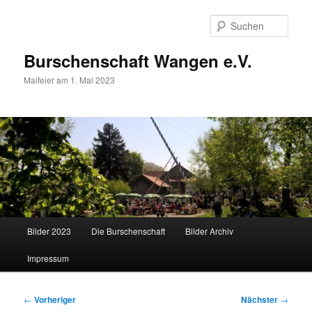
Zum
primären
Such
Inhalt
springen
Burschenschaft Wangen e.V.
Maifeier am 1. Mai 2023
Hauptmenü
Bilder 2023
Die Burschenschaft
Bilder Archiv
Impressum
Beitragsnavigation
←
Vorheriger
Nächster
→