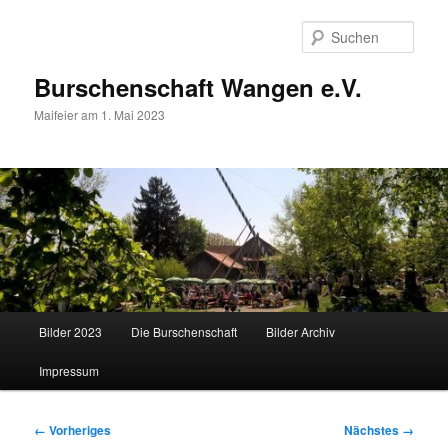
Zum
primären
Such
Inhalt
springen
Burschenschaft Wangen e.V.
Maifeier am 1. Mai 2023
Hauptmenü
Bilder 2023
Die Burschenschaft
Bilder Archiv
Impressum
Bilder-
← Vorheriges
Nächstes →