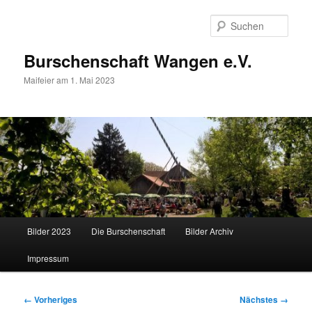
Zum
primären
Such
Inhalt
springen
Burschenschaft Wangen e.V.
Maifeier am 1. Mai 2023
Hauptmenü
Bilder 2023
Die Burschenschaft
Bilder Archiv
Impressum
Bilder-
← Vorheriges
Nächstes →