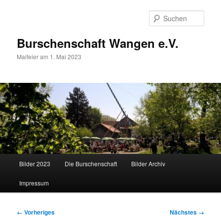
Zum
primären
Such
Inhalt
springen
Burschenschaft Wangen e.V.
Maifeier am 1. Mai 2023
Hauptmenü
Bilder 2023
Die Burschenschaft
Bilder Archiv
Impressum
Bilder-
← Vorheriges
Nächstes →