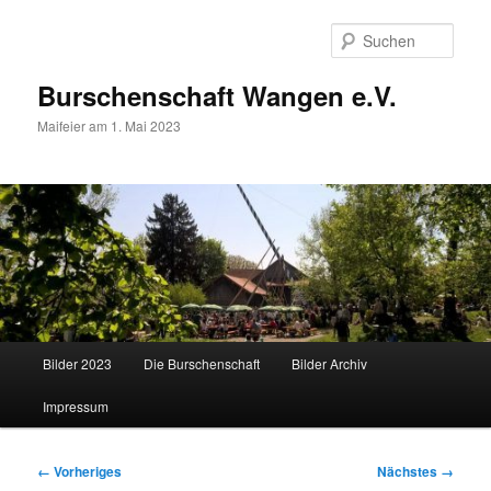
Zum
primären
Such
Inhalt
springen
Burschenschaft Wangen e.V.
Maifeier am 1. Mai 2023
Hauptmenü
Bilder 2023
Die Burschenschaft
Bilder Archiv
Impressum
Bilder-
← Vorheriges
Nächstes →