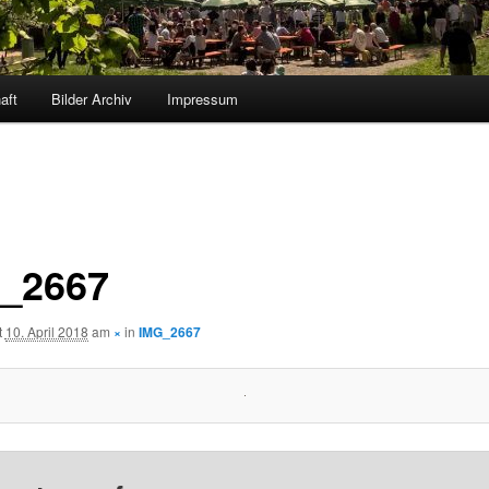
aft
Bilder Archiv
Impressum
_2667
t
10. April 2018
am
×
in
IMG_2667