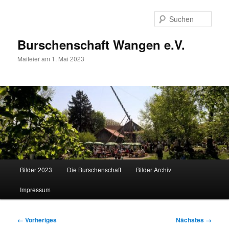
Zum
primären
Such
Inhalt
springen
Burschenschaft Wangen e.V.
Maifeier am 1. Mai 2023
Hauptmenü
Bilder 2023
Die Burschenschaft
Bilder Archiv
Impressum
Bilder-
← Vorheriges
Nächstes →