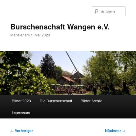
Zum
primären
Such
Inhalt
springen
Burschenschaft Wangen e.V.
Maifeier am 1. Mai 2023
Hauptmenü
Bilder 2023
Die Burschenschaft
Bilder Archiv
Impressum
Beitragsnavigation
←
Vorheriger
Nächster
→