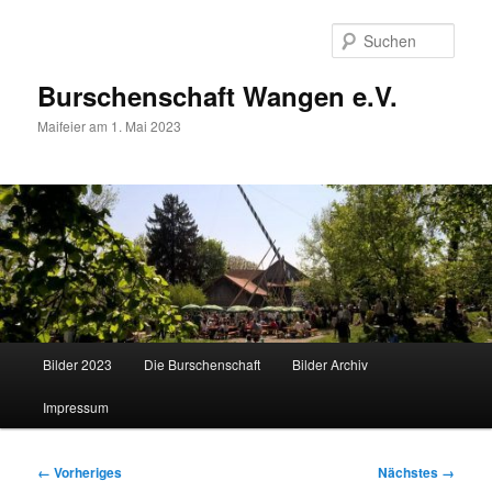
Zum
primären
Such
Inhalt
springen
Burschenschaft Wangen e.V.
Maifeier am 1. Mai 2023
Hauptmenü
Bilder 2023
Die Burschenschaft
Bilder Archiv
Impressum
Bilder-
← Vorheriges
Nächstes →